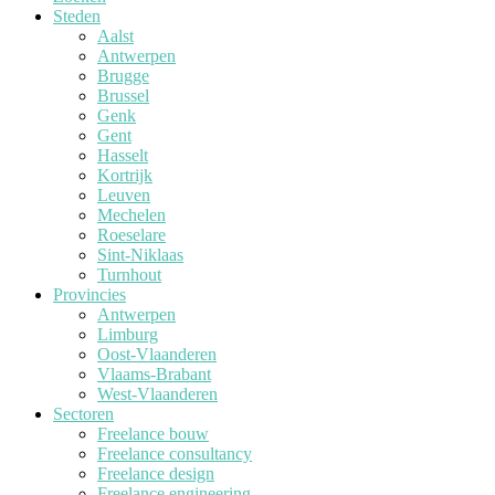
Steden
Aalst
Antwerpen
Brugge
Brussel
Genk
Gent
Hasselt
Kortrijk
Leuven
Mechelen
Roeselare
Sint-Niklaas
Turnhout
Provincies
Antwerpen
Limburg
Oost-Vlaanderen
Vlaams-Brabant
West-Vlaanderen
Sectoren
Freelance bouw
Freelance consultancy
Freelance design
Freelance engineering