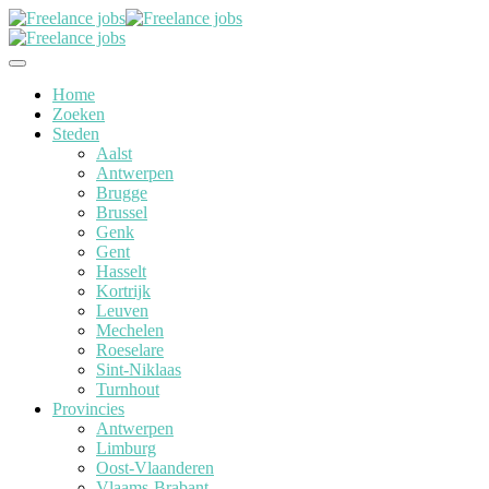
Home
Zoeken
Steden
Aalst
Antwerpen
Brugge
Brussel
Genk
Gent
Hasselt
Kortrijk
Leuven
Mechelen
Roeselare
Sint-Niklaas
Turnhout
Provincies
Antwerpen
Limburg
Oost-Vlaanderen
Vlaams-Brabant